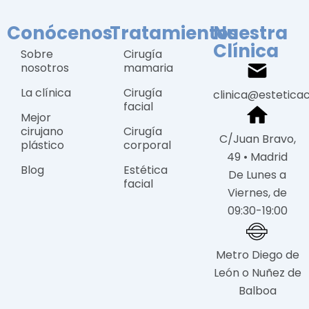
Conócenos
Tratamientos
Nuestra
Clínica
Sobre
Cirugía
nosotros
mamaria
La clínica
Cirugía
clinica@estetica
facial
Mejor
cirujano
Cirugía
C/Juan Bravo,
plástico
corporal
49 • Madrid
Blog
Estética
De Lunes a
facial
Viernes, de
09:30-19:00
Metro Diego de
León o Nuñez de
Balboa