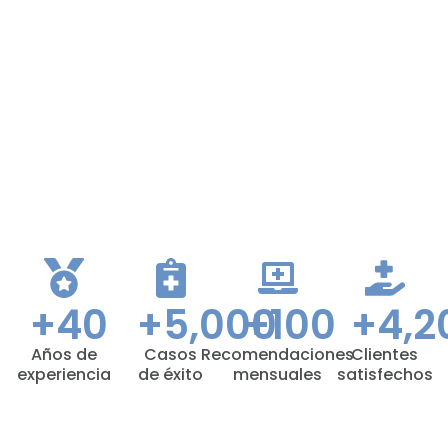
+
40
+
5,000
+
100
+
4,2
Años de
Casos
Recomendaciones
Clientes
experiencia
de éxito
mensuales
satisfechos