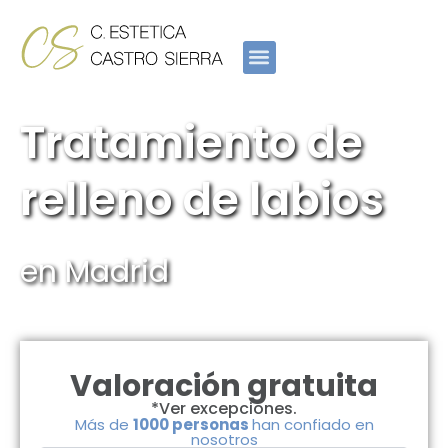
Ir
al
contenido
Tratamiento de
relleno de labios
en Madrid
Valoración gratuita
*Ver excepciones.
Más de
1000 personas
han confiado en
nosotros