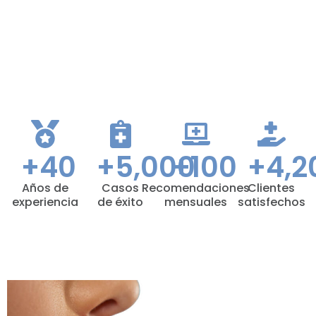
+
40
+
5,000
+
100
+
4,2
Años de
Casos
Recomendaciones
Clientes
experiencia
de éxito
mensuales
satisfechos