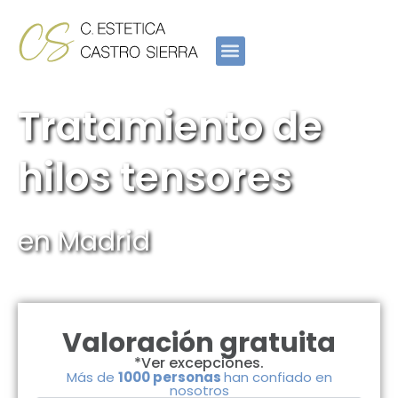
Ir
al
contenido
Tratamiento de
hilos tensores
en Madrid
Valoración gratuita
*Ver excepciones.
Más de
1000 personas
han confiado en
nosotros