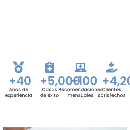
+
40
+
5,000
+
100
+
4,2
Años de
Casos
Recomendaciones
Clientes
experiencia
de éxito
mensuales
satisfechos