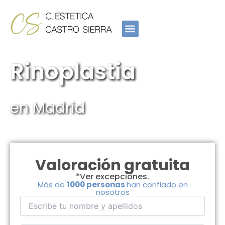
Ir
al
contenido
Rinoplastia
en Madrid
Valoración gratuita
*Ver excepciones.
Más de
1000 personas
han confiado en
nosotros