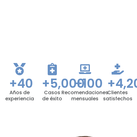
+
40
+
5,000
+
100
+
4,2
Años de
Casos
Recomendaciones
Clientes
experiencia
de éxito
mensuales
satisfechos