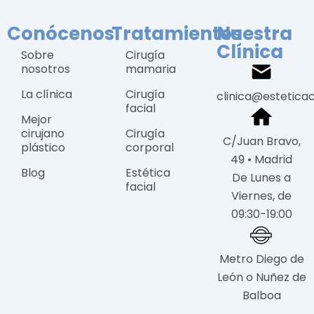
Conócenos
Tratamientos
Nuestra
Clínica
Sobre
Cirugía
nosotros
mamaria
La clínica
Cirugía
clinica@estetica
facial
Mejor
cirujano
Cirugía
C/Juan Bravo,
plástico
corporal
49 • Madrid
Blog
Estética
De Lunes a
facial
Viernes, de
09:30-19:00
Metro Diego de
León o Nuñez de
Balboa