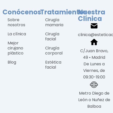
Conócenos
Tratamientos
Nuestra
Clínica
Sobre
Cirugía
nosotros
mamaria
La clínica
Cirugía
clinica@estetica
facial
Mejor
cirujano
Cirugía
C/Juan Bravo,
plástico
corporal
49 • Madrid
Blog
Estética
De Lunes a
facial
Viernes, de
09:30-19:00
Metro Diego de
León o Nuñez de
Balboa