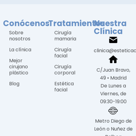
Conócenos
Tratamientos
Nuestra
Clínica
Sobre
Cirugía
nosotros
mamaria
La clínica
Cirugía
clinica@estetica
facial
Mejor
cirujano
Cirugía
C/Juan Bravo,
plástico
corporal
49 • Madrid
Blog
Estética
De Lunes a
facial
Viernes, de
09:30-19:00
Metro Diego de
León o Nuñez de