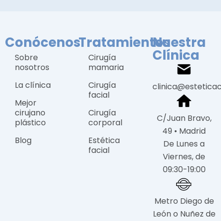
Conócenos
Tratamientos
Nuestra
Clínica
Sobre
Cirugía
nosotros
mamaria
La clínica
Cirugía
clinica@estetica
facial
Mejor
cirujano
Cirugía
C/Juan Bravo,
plástico
corporal
49 • Madrid
Blog
Estética
De Lunes a
facial
Viernes, de
09:30-19:00
Metro Diego de
León o Nuñez de