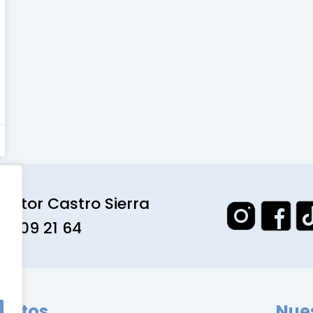
octor Castro Sierra
1 309 21 64
entos
Nues