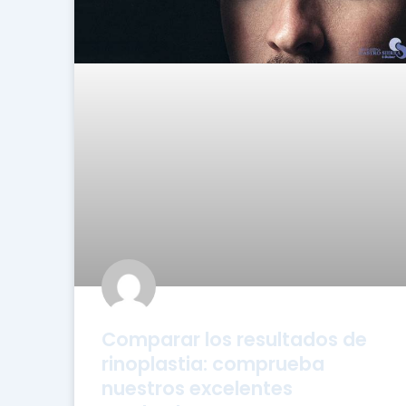
Comparar los resultados de
rinoplastia: comprueba
nuestros excelentes