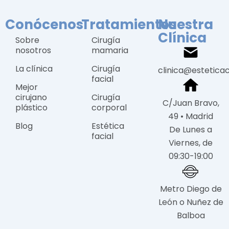
Conócenos
Tratamientos
Nuestra
Clínica
Sobre
Cirugía
nosotros
mamaria
La clínica
Cirugía
clinica@estetica
facial
Mejor
cirujano
Cirugía
C/Juan Bravo,
plástico
corporal
49 • Madrid
Blog
Estética
De Lunes a
facial
Viernes, de
09:30-19:00
Metro Diego de
León o Nuñez de
Balboa