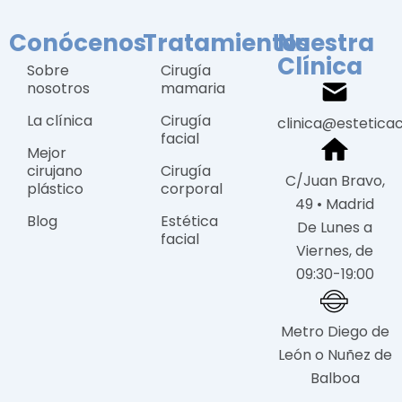
Conócenos
Tratamientos
Nuestra
Clínica
Sobre
Cirugía
nosotros
mamaria
La clínica
Cirugía
clinica@estetica
facial
Mejor
cirujano
Cirugía
C/Juan Bravo,
plástico
corporal
49 • Madrid
Blog
Estética
De Lunes a
facial
Viernes, de
09:30-19:00
Metro Diego de
León o Nuñez de
Balboa