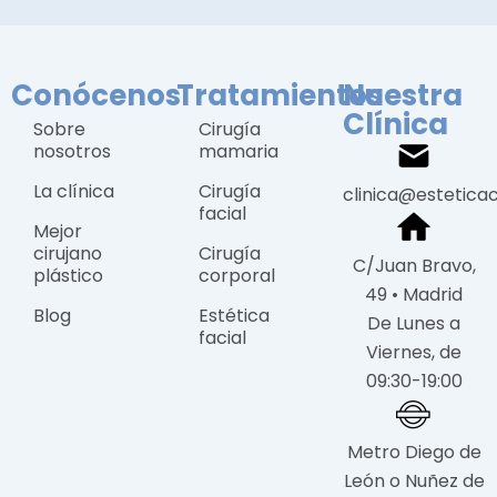
Conócenos
Tratamientos
Nuestra
Clínica
Sobre
Cirugía
nosotros
mamaria
La clínica
Cirugía
clinica@estetica
facial
Mejor
cirujano
Cirugía
C/Juan Bravo,
plástico
corporal
49 • Madrid
Blog
Estética
De Lunes a
facial
Viernes, de
09:30-19:00
Metro Diego de
León o Nuñez de