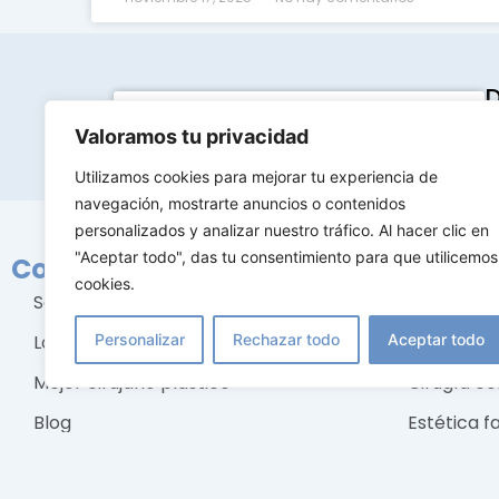
D
Contacta con nosotros
9
Valoramos tu privacidad
Utilizamos cookies para mejorar tu experiencia de
navegación, mostrarte anuncios o contenidos
personalizados y analizar nuestro tráfico. Al hacer clic en
"Aceptar todo", das tu consentimiento para que utilicemos
Conócenos
Tratami
cookies.
Sobre nosotros
Cirugía m
Personalizar
Rechazar todo
Aceptar todo
La clínica
Cirugía fac
Mejor cirujano plástico
Cirugía co
Blog
Estética fa