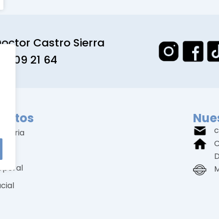
octor Castro Sierra
1 309 21 64
entos
Nues
c
amaria
C
ial
D
rporal
M
cial