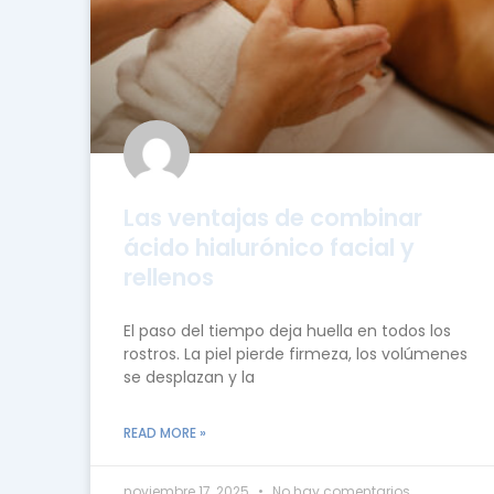
Las ventajas de combinar
ácido hialurónico facial y
rellenos
El paso del tiempo deja huella en todos los
rostros. La piel pierde firmeza, los volúmenes
se desplazan y la
READ MORE »
noviembre 17, 2025
No hay comentarios