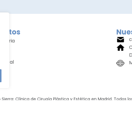
entos
Nues
c
amaria
C
ial
D
rporal
M
cial
 Sierra: Clínica de Cirugía Plástica y Estética en Madrid. Todos l
Política de Privacidad
Política de Cookies
Aviso Legal