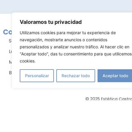
Valoramos tu privacidad
Conócenos
Tratami
Utilizamos cookies para mejorar tu experiencia de
navegación, mostrarte anuncios o contenidos
Sobre nosotros
Cirugía m
personalizados y analizar nuestro tráfico. Al hacer clic en
La clínica
Cirugía fac
"Aceptar todo", das tu consentimiento para que utilicemos
cookies.
Mejor cirujano plástico
Cirugía co
Blog
Estética fa
Personalizar
Rechazar todo
Aceptar todo
© 2025 Estética Castro