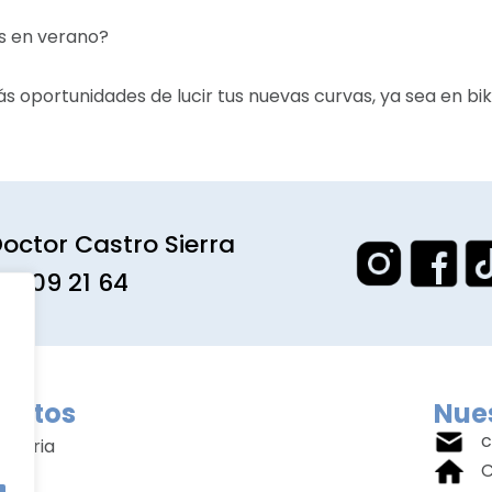
s en verano?
oportunidades de lucir tus nuevas curvas, ya sea en bik
octor Castro Sierra
1 309 21 64
entos
Nues
c
amaria
C
ial