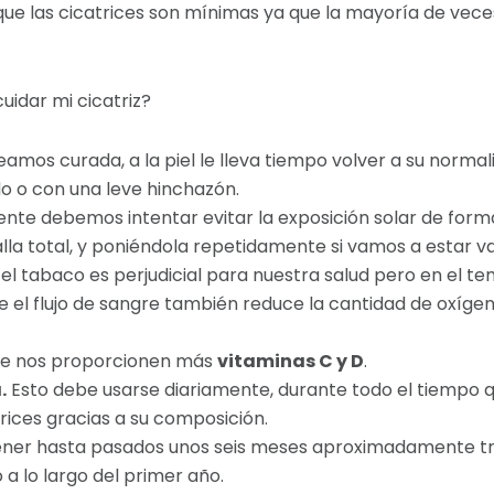
que las cicatrices son mínimas ya que la mayoría de veces
idar mi cicatriz?
 veamos curada, a la piel le lleva tiempo volver a su nor
do o con una leve hinchazón.
e debemos intentar evitar la exposición solar de forma
la total, y poniéndola repetidamente si vamos a estar va
 tabaco es perjudicial para nuestra salud pero en el te
el flujo de sangre también reduce la cantidad de oxígeno 
ue nos proporcionen más
vitaminas C y D
.
.
Esto debe usarse diariamente, durante todo el tiempo 
rices gracias a su composición.
ner hasta pasados unos seis meses aproximadamente tra
 a lo largo del primer año.