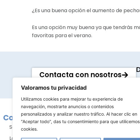
¿Es una buena opción el aumento de pecho
Es una opción muy buena ya que tendrás más 
favoritas para el verano.
D
Contacta con nosotros
9
Valoramos tu privacidad
Utilizamos cookies para mejorar tu experiencia de
navegación, mostrarte anuncios o contenidos
personalizados y analizar nuestro tráfico. Al hacer clic en
Conócenos
Tratami
"Aceptar todo", das tu consentimiento para que utilicemos
Sobre nosotros
Cirugía m
cookies.
La clínica
Cirugía fac