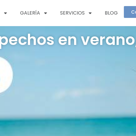
C
GALERÍA
SERVICIOS
BLOG
echos en verano,