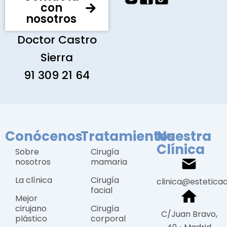
con
nosotros
Doctor Castro
Sierra
91 309 21 64
Conócenos
Tratamientos
Nuestra
Clínica
Sobre
Cirugía
nosotros
mamaria
La clínica
Cirugía
clinica@estetica
facial
Mejor
cirujano
Cirugía
C/Juan Bravo,
plástico
corporal