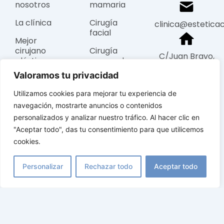
nosotros
mamaria
La clínica
Cirugía
clinica@estetica
facial
Mejor
cirujano
Cirugía
C/Juan Bravo,
plástico
corporal
49 • Madrid
Valoramos tu privacidad
Blog
Estética
De Lunes a
facial
Utilizamos cookies para mejorar tu experiencia de
Viernes, de
navegación, mostrarte anuncios o contenidos
09:30-19:00
personalizados y analizar nuestro tráfico. Al hacer clic en
"Aceptar todo", das tu consentimiento para que utilicemos
Metro Diego de
cookies.
León o Nuñez de
Balboa
Personalizar
Rechazar todo
Aceptar todo
© 2025 Estética Castro Sierra: Clínica de Cirugía Plástica y
Estética en Madrid. Todos los derechos reservados.