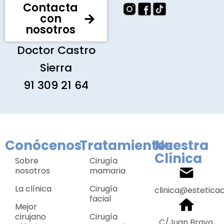
Contacta
con
nosotros
Doctor Castro
Sierra
91 309 21 64
Conócenos
Tratamientos
Nuestra
Clínica
Sobre
Cirugía
nosotros
mamaria
La clínica
Cirugía
clinica@estetica
facial
Mejor
cirujano
Cirugía
C/Juan Bravo,