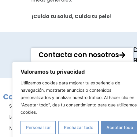
¡Cuida tu salud, Cuida tu pelo!
D
Contacta con nosotros
9
Valoramos tu privacidad
Utilizamos cookies para mejorar tu experiencia de
navegación, mostrarte anuncios o contenidos
Conócenos
Tratami
personalizados y analizar nuestro tráfico. Al hacer clic en
"Aceptar todo", das tu consentimiento para que utilicemos
Sobre nosotros
Cirugía m
cookies.
La clínica
Cirugía fac
Mejor cirujano plástico
Cirugía co
Personalizar
Rechazar todo
Aceptar todo