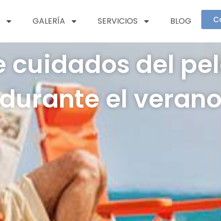
C
GALERÍA
SERVICIOS
BLOG
 cuidados del pe
durante el veran