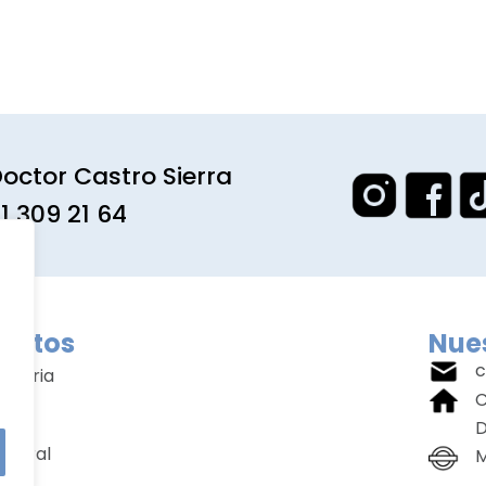
octor Castro Sierra
1 309 21 64
entos
Nues
c
amaria
C
ial
D
rporal
M