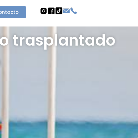
ontacto
lo trasplantado
o