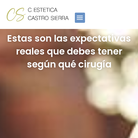
Ir
al
contenido
Estas son las expectativas
reales que debes tener
según qué cirugía