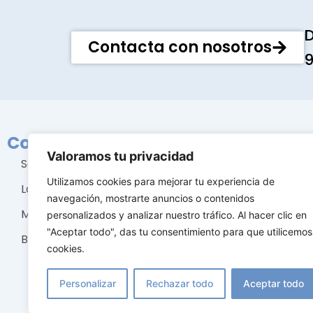
D
Contacta con nosotros
9
Conócenos
Tratami
Valoramos tu privacidad
Sobre nosotros
Cirugía m
Utilizamos cookies para mejorar tu experiencia de
La clínica
Cirugía fac
navegación, mostrarte anuncios o contenidos
Mejor cirujano plástico
Cirugía co
personalizados y analizar nuestro tráfico. Al hacer clic en
"Aceptar todo", das tu consentimiento para que utilicemos
Blog
Estética fa
cookies.
Personalizar
Rechazar todo
Aceptar todo
© 2025 Estética Castro