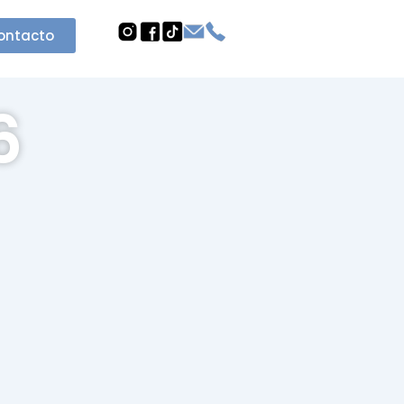
ontacto
6