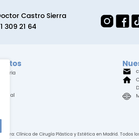
octor Castro Sierra
1 309 21 64
entos
Nues
c
amaria
C
ial
D
rporal
M
cial
 Sierra: Clínica de Cirugía Plástica y Estética en Madrid. Todos l