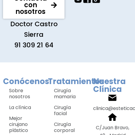
con
nosotros
Doctor Castro
Sierra
91 309 21 64
Conócenos
Tratamientos
Nuestra
Clínica
Sobre
Cirugía
nosotros
mamaria
La clínica
Cirugía
clinica@estetica
facial
Mejor
cirujano
Cirugía
C/Juan Bravo,
plástico
corporal