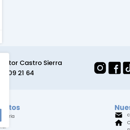
octor Castro Sierra
1 309 21 64
entos
Nues
c
amaria
C
ial