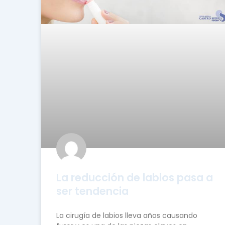
La reducción de labios pasa a
ser tendencia
La cirugía de labios lleva años causando