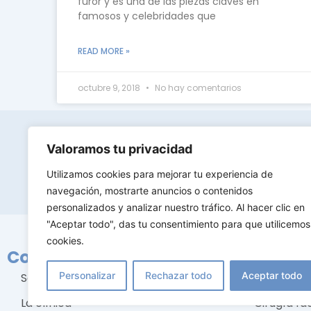
furor y es una de las piezas claves en
famosos y celebridades que
READ MORE »
octubre 9, 2018
No hay comentarios
D
Valoramos tu privacidad
Contacta con nosotros
9
Utilizamos cookies para mejorar tu experiencia de
navegación, mostrarte anuncios o contenidos
personalizados y analizar nuestro tráfico. Al hacer clic en
"Aceptar todo", das tu consentimiento para que utilicemos
cookies.
Conócenos
Tratami
Personalizar
Rechazar todo
Aceptar todo
Sobre nosotros
Cirugía m
La clínica
Cirugía fac