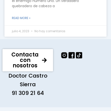
el enemigo número uno. Un verdadero
quebradero de cabeza a
READ MORE »
julio 4, 2023
No hay comentarios
Contacta
con
nosotros
Doctor Castro
Sierra
91 309 21 64