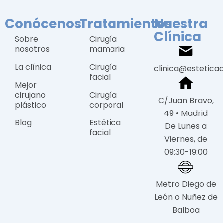
Conócenos
Tratamientos
Nuestra
Clínica
Sobre
Cirugía
nosotros
mamaria
La clínica
Cirugía
clinica@estetica
facial
Mejor
cirujano
Cirugía
C/Juan Bravo,
plástico
corporal
49 • Madrid
Blog
Estética
De Lunes a
facial
Viernes, de
09:30-19:00
Metro Diego de
León o Nuñez de
Balboa