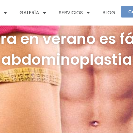
C
GALERÍA
SERVICIOS
BLOG
ura en verano es fá
abdominoplastia