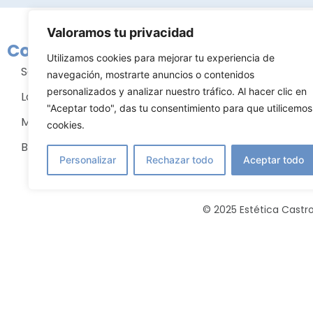
Valoramos tu privacidad
Conócenos
Tratami
Utilizamos cookies para mejorar tu experiencia de
Sobre nosotros
Cirugía m
navegación, mostrarte anuncios o contenidos
personalizados y analizar nuestro tráfico. Al hacer clic en
La clínica
Cirugía fac
"Aceptar todo", das tu consentimiento para que utilicemos
Mejor cirujano plástico
Cirugía co
cookies.
Blog
Estética fa
Personalizar
Rechazar todo
Aceptar todo
© 2025 Estética Castro