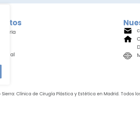
entos
Nues
c
amaria
C
ial
D
rporal
M
cial
 Sierra: Clínica de Cirugía Plástica y Estética en Madrid. Todos l
Política de Privacidad
Política de Cookies
Aviso Legal