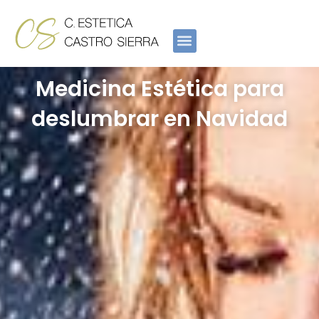
Ir
al
contenido
Medicina Estética para
deslumbrar en Navidad