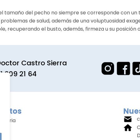
 el tamaño del pecho no siempre se corresponde con un
problemas de salud, además de una voluptuosidad exage
e, recuperando el busto, además, firmeza u su posición or
octor Castro Sierra
1 309 21 64
entos
Nues
c
amaria
C
ial
D