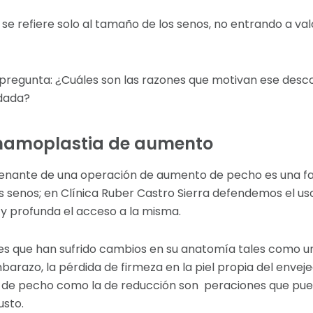
se refiere solo al tamaño de los senos, no entrando a va
a pregunta: ¿Cuáles son las razones que motivan ese des
dada?
 mamoplastia de aumento
denante de una operación de aumento de pecho es una fa
s senos; en Clínica Ruber Castro Sierra defendemos el uso
 profunda el acceso a la misma.
s que han sufrido cambios en su anatomía tales como u
razo, la pérdida de firmeza en la piel propia del envej
o de pecho como la de reducción son
peraciones que pued
usto.