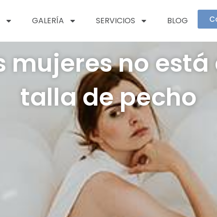
C
GALERÍA
SERVICIOS
BLOG
s mujeres no está
talla de pecho