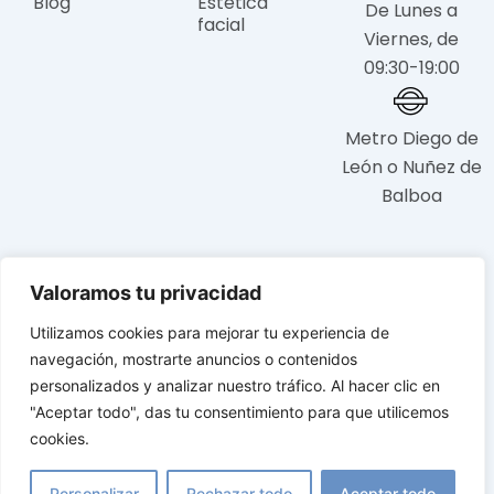
Blog
Estética
De Lunes a
facial
Viernes, de
09:30-19:00
Metro Diego de
León o Nuñez de
Balboa
© 2025 Estética Castro Sierra: Clínica de Cirugía Plástica y
Valoramos tu privacidad
Estética en Madrid. Todos los derechos reservados.
Utilizamos cookies para mejorar tu experiencia de
navegación, mostrarte anuncios o contenidos
Política de Privacidad
Política de Cookies
Aviso Legal
personalizados y analizar nuestro tráfico. Al hacer clic en
"Aceptar todo", das tu consentimiento para que utilicemos
cookies.
Personalizar
Rechazar todo
Aceptar todo