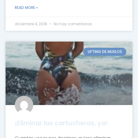
READ MORE »
diciembre 4, 2018
No hay comentarios
LIFTING DE MUSLOS
¡Eliminar las cartucheras, ya!
Cuantas veces nos decimos ¡quiero eliminar