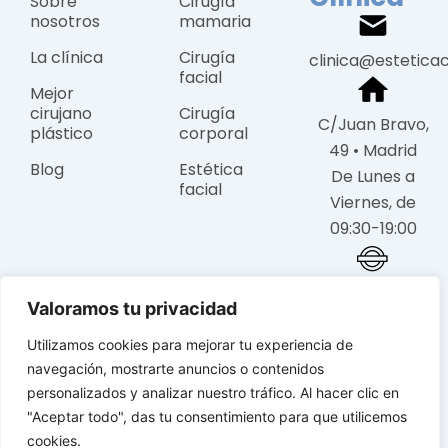
Sobre
Cirugía
nosotros
mamaria
La clínica
Cirugía
clinica@estetica
facial
Mejor
cirujano
Cirugía
C/Juan Bravo,
plástico
corporal
49 • Madrid
Blog
Estética
De Lunes a
facial
Viernes, de
09:30-19:00
Metro Diego de
Valoramos tu privacidad
León o Nuñez de
Balboa
Utilizamos cookies para mejorar tu experiencia de
navegación, mostrarte anuncios o contenidos
personalizados y analizar nuestro tráfico. Al hacer clic en
"Aceptar todo", das tu consentimiento para que utilicemos
© 2025 Estética Castro Sierra: Clínica de Cirugía Plástica y
cookies.