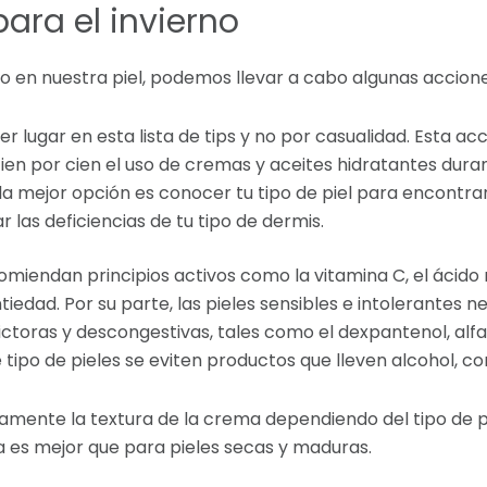
ara el invierno
no en nuestra piel, podemos llevar a cabo algunas accion
mer lugar en esta lista de tips y no por casualidad. Esta a
en por cien el uso de cremas y aceites hidratantes duran
 la mejor opción es conocer tu tipo de piel para encontr
 las deficiencias de tu tipo de dermis.
miendan principios activos como la vitamina C, el ácido ret
iedad. Por su parte, las pieles sensibles e intolerantes 
toras y descongestivas, tales como el dexpantenol, alfabi
 tipo de pieles se eviten productos que lleven alcohol, 
amente la textura de la crema dependiendo del tipo de pi
a es mejor que para pieles secas y maduras.