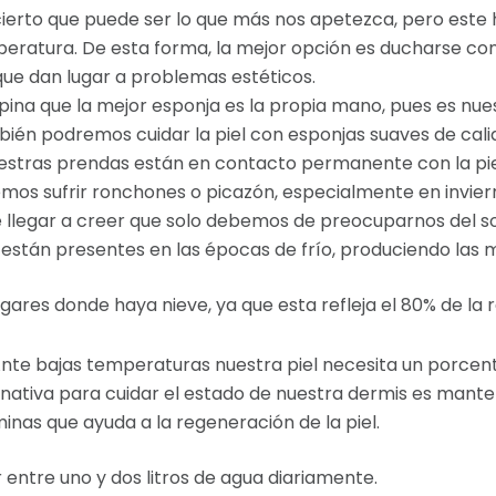
 cierto que puede ser lo que más nos apetezca, pero este
ratura. De esta forma, la mejor opción es ducharse con 
 que dan lugar a problemas estéticos.
pina que la mejor esponja es la propia mano, pues es nues
bién podremos cuidar la piel con esponjas suaves de cal
 Nuestras prendas están en contacto permanente con la pie
mos sufrir ronchones o picazón, especialmente en invier
 llegar a creer que solo debemos de preocuparnos del sol
én están presentes en las épocas de frío, produciendo las
ares donde haya nieve, ya que esta refleja el 80% de la r
Ante bajas temperaturas nuestra piel necesita un porcen
ternativa para cuidar el estado de nuestra dermis es mant
minas que ayuda a la regeneración de la piel.
 entre uno y dos litros de agua diariamente.